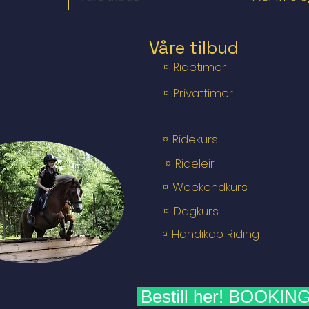
Våre tilbud
¤ Ridetimer
¤ Privattimer
¤ Ridekurs
¤ Rideleir
¤ Weekendkurs
¤ Dagkurs
¤ Handikap Riding
Bestill her! BOOKIN