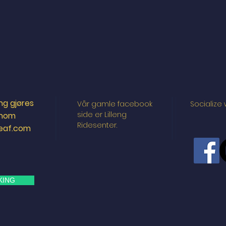
ling gjøres
Vår gamle facebook
Socialize 
side er Lilleng
nnom
Ridesenter.
leaf.com
KING