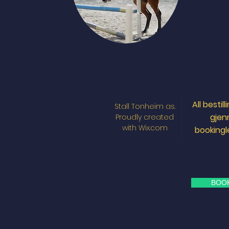
All bestil
Stall Tonheim as.
gje
Proudly created
with
Wix.com
booking
BOO